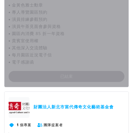
▪ 金黃色雅士勳章
▪ 專人導覽園區預約
▪ 演員排練參觀預約
▪ 演員午茶見面會參與資格
▪ 園區內消費 85 折一年資格
▪ 貴賓室使用權
▪ 其他深入交流體驗
▪ 每月園區近況電子信
▪ 電子感謝函
已結束
團隊資訊
財團法人新北市當代傳奇文化藝術基金會
1
個專案
團隊提案者