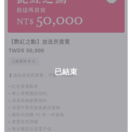
【艷紅之勳】放送所貴賓
TWD$ 50,000
已被贊助
次
已結束
▍成為放送所貴賓，可獲下列回饋：
▪ 紅色貴賓勳章
▪ 專人導覽園區預約
▪ 演員排練參觀預約
▪ 演員午茶見面會參與資格
▪ 園區內消費 85 折一年資格
▪ 貴賓室使用權
▪ 每月園區近況電子信