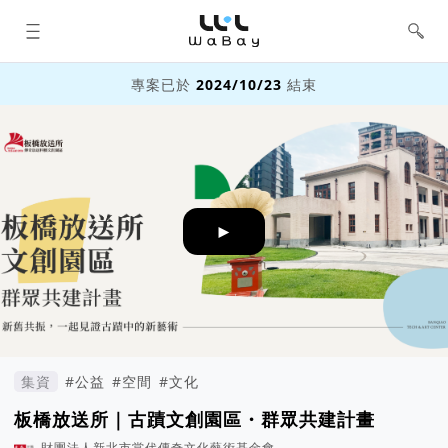
WaBay 挖貝 | 台灣最值得信賴的群眾
集資 / 群眾募資平台
專案已於
2024/10/23
結束
►
集資
#公益
#空間
#文化
板橋放送所｜古蹟文創園區・群眾共建計畫
財團法人新北市當代傳奇文化藝術基金會