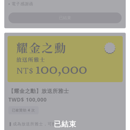
▪ 電子感謝函
已結束
【耀金之勳】放送所雅士
TWD$ 100,000
已被贊助
次
已結束
▍成為放送所雅士，可獲下列回饋：