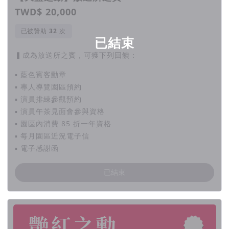
TWD$ 20,000
已被贊助
次
已結束
▍成為放送所之賓，可獲下列回饋：
▪ 藍色賓客勳章
▪ 專人導覽園區預約
▪ 演員排練參觀預約
▪ 演員午茶見面會參與資格
▪ 園區內消費 85 折一年資格
▪ 每月園區近況電子信
▪ 電子感謝函
已結束