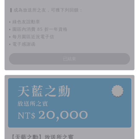
▍成為放送所之友，可獲下列回饋：
▪ 綠色友誼勳章
▪ 園區內消費 85 折一年資格
▪ 每月園區近況電子信
▪ 電子感謝函
已結束
【天藍之勳】放送所之賓