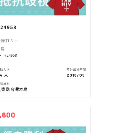
24958
領紅T-Shirt
包括
#24958
助人次
預計出貨時間
4 人
2016/05
送地點
只寄送台灣本島
1,600