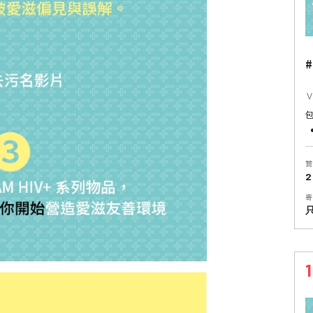
#
Ｖ
贊
2
寄