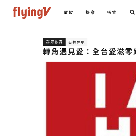
關於
提案
探索
群眾募資
公共在地
轉角遇見愛：全台愛滋零