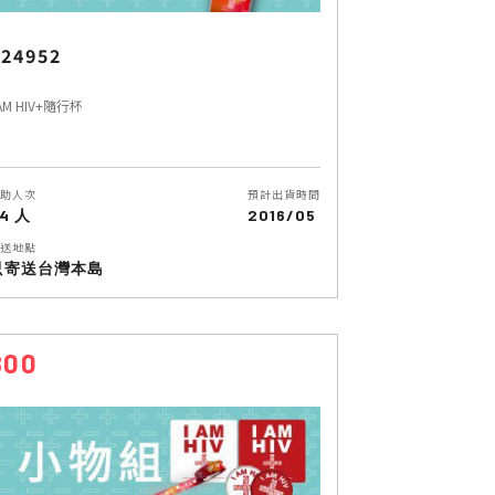
24952
 AM HIV+隨行杯
助人次
預計出貨時間
4 人
2016/05
送地點
只寄送台灣本島
800