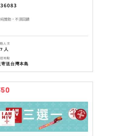
36083
單純贊助，不須回饋
助人次
17 人
送地點
只寄送台灣本島
350