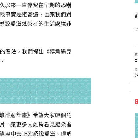
#
I
贊
2
寄