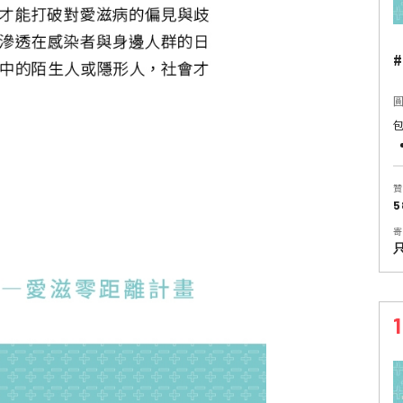
#
圓
贊
5
寄