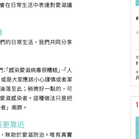
#
小
贊
3
寄