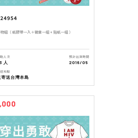
24954
物組（ 紙膠帶一入＋徽章一組 + 貼紙一組 ）
助人次
預計出貨時間
3 人
2016/05
送地點
只寄送台灣本島
1,000