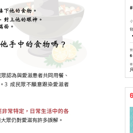
#
贊
6
寄