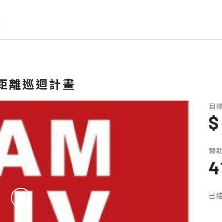
距離巡迴計畫
目標
贊
4
已