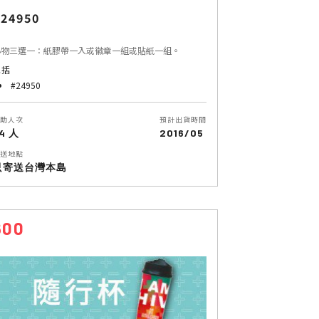
24950
小物三選一：紙膠帶一入或徽章一組或貼紙一組。
包括
#24950
助人次
預計出貨時間
4 人
2016/05
送地點
只寄送台灣本島
600