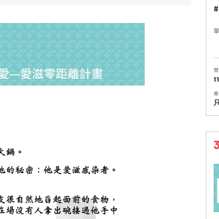
#
贊
1
寄