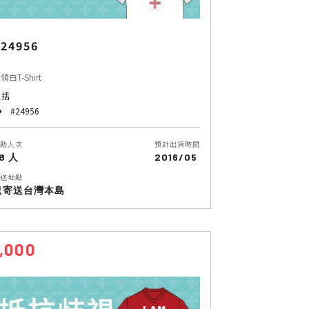
24956
領白T-Shirt
包括
#24956
助人次
預計出貨時間
8 人
2016/05
送地點
只寄送台灣本島
1,000